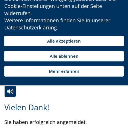
Cookie-Einstellungen unten auf der Seite
widerrufen.
Weitere Informationen finden Sie in unserer
Datenschutzerklärung
.
Alle akzeptieren
Alle ablehnen
Mehr erfahren
Zur
Aktiviere
Ein
Vielen Dank!
Leichten
Audio-
Video
Sprache
Unterstützung.
in
Sie haben erfolgreich angemeldet.
wechseln.
Deutscher