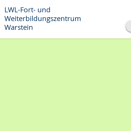
LWL-Fort- und
Weiterbildungszentrum
Warstein
Transkript anzeigen
Abspielen
Pausieren