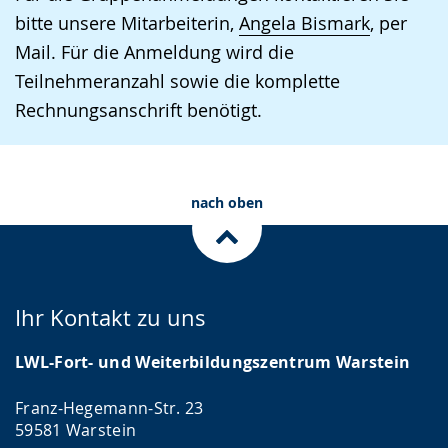
wechseln.
Deutscher
bitte unsere Mitarbeiterin,
Angela Bismark
, per
Gebärdensprache
Mail. Für die Anmeldung wird die
wird
Teilnehmeranzahl sowie die komplette
angezeigt.
Rechnungsanschrift benötigt.
nach oben
Ihr Kontakt zu uns
LWL-Fort- und Weiterbildungszentrum Warstein
Franz-Hegemann-Str. 23
59581 Warstein