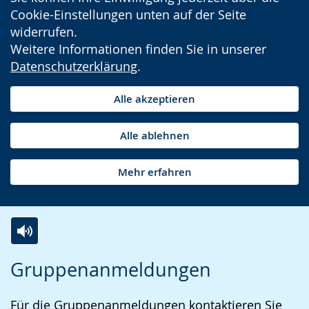
Cookie-Einstellungen unten auf der Seite
widerrufen.
Weitere Informationen finden Sie in unserer
Datenschutzerklärung
.
Alle akzeptieren
Alle ablehnen
Mehr erfahren
Zur
Aktiviere
Ein
Gruppenanmeldungen
Leichten
Audio-
Video
Sprache
Unterstützung.
in
Für die Gruppenanmeldungen kontaktieren Sie