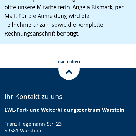
wechseln.
Deutscher
bitte unsere Mitarbeiterin,
Angela Bismark
, per
Gebärdensprache
Mail. Für die Anmeldung wird die
wird
Teilnehmeranzahl sowie die komplette
angezeigt.
Rechnungsanschrift benötigt.
nach oben
Ihr Kontakt zu uns
LWL-Fort- und Weiterbildungszentrum Warstein
Franz-Hegemann-Str. 23
59581 Warstein