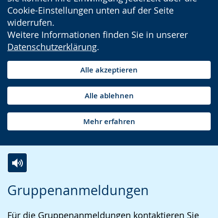
Cookie-Einstellungen unten auf der Seite
widerrufen.
Weitere Informationen finden Sie in unserer
Datenschutzerklärung
.
Alle akzeptieren
Alle ablehnen
Mehr erfahren
Zur
Aktiviere
Ein
Gruppenanmeldungen
Leichten
Audio-
Video
Sprache
Unterstützung.
in
Für die Gruppenanmeldungen kontaktieren Sie