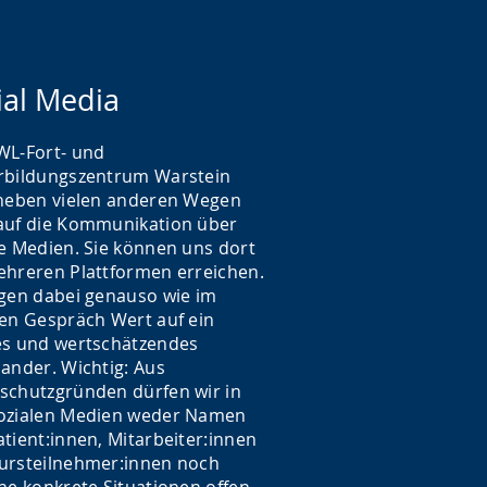
ial Media
WL-Fort- und
rbildungszentrum Warstein
 neben vielen anderen Wegen
auf die Kommunikation über
le Medien. Sie können uns dort
ehreren Plattformen erreichen.
egen dabei genauso wie im
ten Gespräch Wert auf ein
es und wertschätzendes
nander. Wichtig: Aus
schutzgründen dürfen wir in
ozialen Medien weder Namen
tient:innen, Mitarbeiter:innen
ursteilnehmer:innen noch