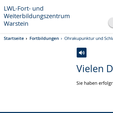
LWL-Fort- und
Weiterbildungszentrum
Warstein
Transkript anzeigen
Startseite
Fortbildungen
Ohrakupunktur und Schl
Abspielen
Pausieren
Zur
Aktiviere
Ein
Vielen 
Leichten
Audio-
Video
Sprache
Unterstützung.
in
wechseln.
Deutscher
Sie haben erfolg
Gebärdensprach
wird
angezeigt.