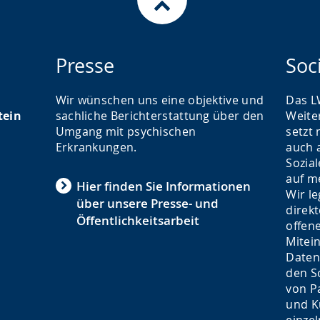
Presse
Soc
Wir wünschen uns eine objektive und
Das L
tein
sachliche Berichterstattung über den
Weite
Umgang mit psychischen
setzt
Erkrankungen.
auch 
Sozia
auf m
Hier finden Sie Informationen
Wir l
über unsere Presse- und
direk
Öffentlichkeitsarbeit
offen
Mitei
Daten
den S
von Pa
und K